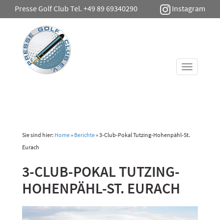
Presse Golf Club Tel. +49 89 69340290
Instagram
Toggle
navigati
Sie sind hier:
Home
»
Berichte
»
3-Club-Pokal Tutzing-Hohenpähl-St.
Eurach
3-CLUB-POKAL TUTZING-
HOHENPÄHL-ST. EURACH