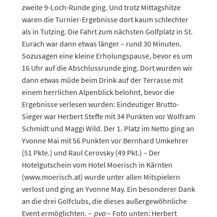
zweite 9-Loch-Runde ging. Und trotz Mittagshitze
waren die Turnier-Ergebnisse dort kaum schlechter
als in Tutzing. Die Fahrt zum nächsten Golfplatz in St.
Eurach war dann etwas länger – rund 30 Minuten.
Sozusagen eine kleine Erholungspause, bevor es um
16 Uhr auf die Abschlussrunde ging. Dort wurden wir
dann etwas müde beim Drink auf der Terrasse mit
einem herrlichen Alpenblick belohnt, bevor die
Ergebnisse verlesen wurden: Eindeutiger Brutto-
Sieger war Herbert Steffe mit 34 Punkten vor Wolfram
Schmidt und Maggi Wild. Der 1. Platz im Netto ging an
Yvonne Mai mit 56 Punkten vor Bernhard Umkehrer
(51 Pkte.) und Raul Cerovsky (49 Pkt.) – Der
Hotelgutschein vom Hotel Moerisch in Kärnten
(www.moerisch.at) wurde unter allen Mitspielern
verlost und ging an Yvonne May. Ein besonderer Dank
an die drei Golfclubs, die dieses außergewöhnliche
Event ermöglichten. –
pvo
– Foto unten: Herbert