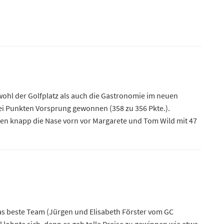
owohl der Golfplatz als auch die Gastronomie im neuen
wei Punkten Vorsprung gewonnen (358 zu 356 Pkte.).
ten knapp die Nase vorn vor Margarete und Tom Wild mit 47
as beste Team (Jürgen und Elisabeth Förster vom GC
 lohnte sich, denn es gab tolle Preise zu gewinnen wie etwa