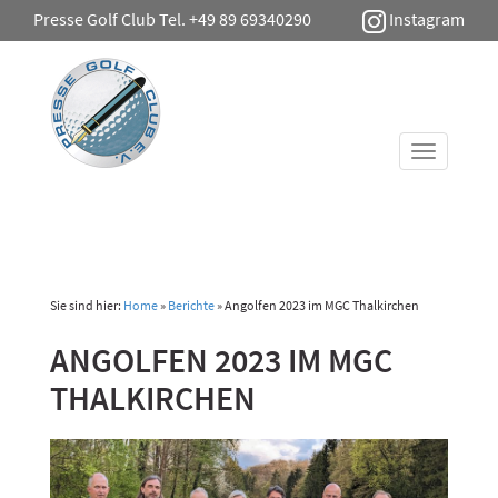
Presse Golf Club Tel. +49 89 69340290
Instagram
Toggle
navigati
Sie sind hier:
Home
»
Berichte
»
Angolfen 2023 im MGC Thalkirchen
ANGOLFEN 2023 IM MGC
THALKIRCHEN