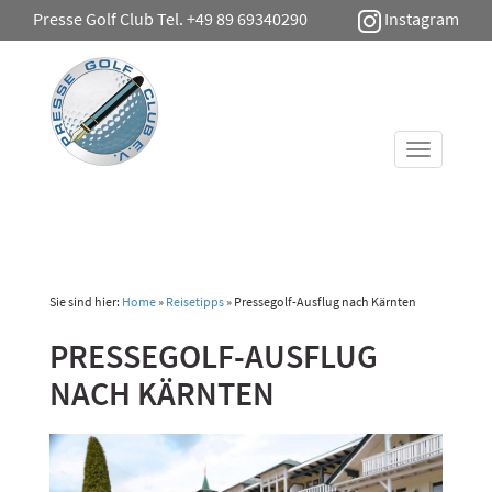
Presse Golf Club Tel. +49 89 69340290
Instagram
Toggle
navigati
Sie sind hier:
Home
»
Reisetipps
»
Pressegolf-Ausflug nach Kärnten
PRESSEGOLF-AUSFLUG
NACH KÄRNTEN