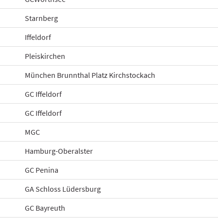
Starnberg
Iffeldorf
Pleiskirchen
München Brunnthal Platz Kirchstockach
GC Iffeldorf
GC Iffeldorf
MGC
Hamburg-Oberalster
GC Penina
GA Schloss Lüdersburg
GC Bayreuth