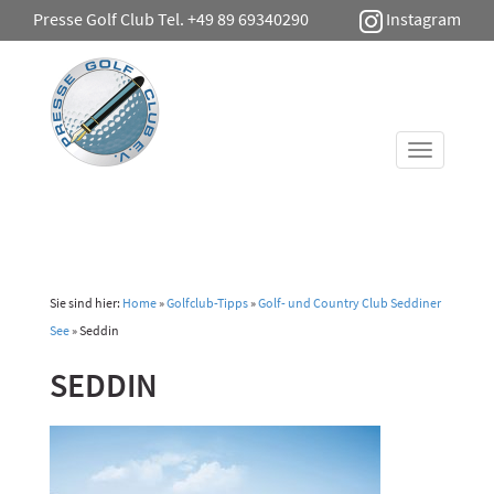
Presse Golf Club Tel. +49 89 69340290
Instagram
Toggle
navigati
Sie sind hier:
Home
»
Golfclub-Tipps
»
Golf- und Country Club Seddiner
See
»
Seddin
SEDDIN