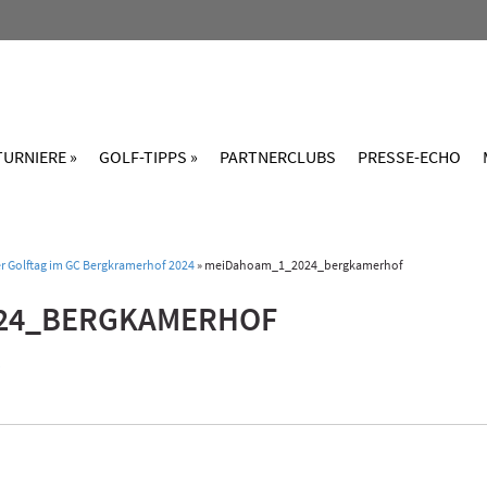
TURNIERE »
GOLF-TIPPS »
PARTNERCLUBS
PRESSE-ECHO
r Golftag im GC Bergkramerhof 2024
»
meiDahoam_1_2024_bergkamerhof
24_BERGKAMERHOF