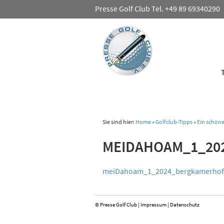
Presse Golf Club Tel. +49 89 69340290
Sie sind hier:
Home
»
Golfclub-Tipps
»
Ein schöne
MEIDAHOAM_1_20
meiDahoam_1_2024_bergkamerhof
© Presse Golf Club |
Impressum
|
Datenschutz