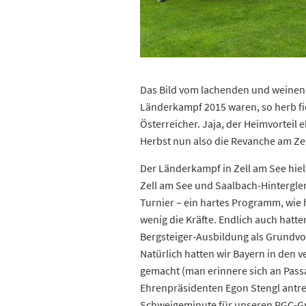
Das Bild vom lachenden und weinende
Länderkampf 2015 waren, so herb fie
Österreicher. Jaja, der Heimvortei
Herbst nun also die Revanche am Zel
Der Länderkampf in Zell am See hiel
Zell am See und Saalbach-Hintergl
Turnier – ein hartes Programm, wie 
wenig die Kräfte. Endlich auch hatt
Bergsteiger-Ausbildung als Grundvo
Natürlich hatten wir Bayern in den
gemacht (man erinnere sich an Passa
Ehrenpräsidenten Egon Stengl antret
Schweigeminute für unseren PGC-Grü