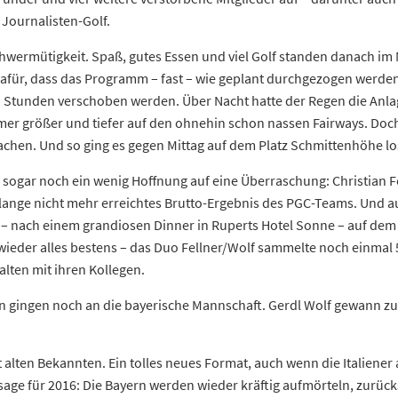
 Journalisten-Golf.
hwermütigkeit. Spaß, gutes Essen und viel Golf standen danach im M
für, dass das Programm – fast – wie geplant durchgezogen werden 
 Stunden verschoben werden. Über Nacht hatte der Regen die Anlage
mer größer und tiefer auf den ohnehin schon nassen Fairways. Doch
machen. Und so ging es gegen Mittag auf dem Platz Schmittenhöhe lo
 sogar noch ein wenig Hoffnung auf eine Überraschung: Christian F
lange nicht mehr erreichtes Brutto-Ergebnis des PGC-Teams. Und a
– nach einem grandiosen Dinner in Ruperts Hotel Sonne – auf dem P
 wieder alles bestens – das Duo Fellner/Wolf sammelte noch einmal
alten mit ihren Kollegen.
 gingen noch an die bayerische Mannschaft. Gerdl Wolf gewann z
.
mit alten Bekannten. Ein tolles neues Format, auch wenn die Italiener
age für 2016: Die Bayern werden wieder kräftig aufmörteln, zurück