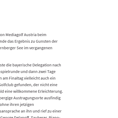
von Mediagolf Austria beim
Ende das Ergebnis zu Gunsten der
tarnberger See im vergangenen
ste die bayerische Delegation nach
nspielrunde und dann zwei Tage
am Finaltag vielleicht auch ein
Golfclub gefunden, der nicht eine
ld eine willkommene Erleichterung.
bergige Austragungsorte ausfindig
ohne ihren jetzigen
ansprache an ihn und rief zu einer
George Delanoff, Zauberer, Piano-