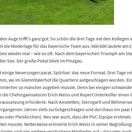
n Auge trifft’s ganz gut. So schön die drei Tage mit den Kollegen 
l die Niederlage für das bayerische Team aus. 666:606 lautete am 
l eben wieder mal – wie so oft. Nach dem bayerischen Triumph am S
ler See. Der große Pokal blieb im Pinzgau.
t einige Neuerungen parat. Spürbar: das neue Format. Drei Tage rei
emm, wo im Glemmtalerhof die Quartiere aufgeschlagen wurden. Ei
hinterher so mancher zugeben musste. Denn bei einigen schwanden 
en die Cheforganisatoren Erich Weiss und Rupert Unterkofler einen 
raussetzung erforderte. Nach Amstetten, Sterngartl und Böhmerwa
 vergangenen Jahren stets zurückgeschlagen und durchaus ein paar 
u oder Pleiskirchen). Neu war auch, dass die PGC-Equipe erstmals 
en musste. Netterweise erinnerte Erich Weiss in seiner Begrüßungs
nder und vier weitere verstorbene Mitglieder auf – darunter auch 