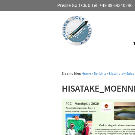
Presse Golf Club Tel. +49 89 69340290
Sie sind hier:
Home
»
Berichte
»
Matchplay-Saiso
HISATAKE_MOENN