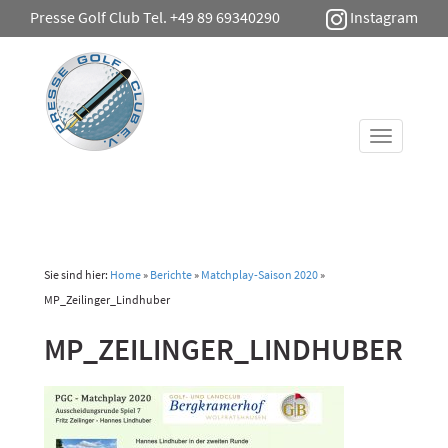
Presse Golf Club Tel. +49 89 69340290
Instagram
Toggle
navigati
Sie sind hier:
Home
»
Berichte
»
Matchplay-Saison 2020
»
MP_Zeilinger_Lindhuber
MP_ZEILINGER_LINDHUBER