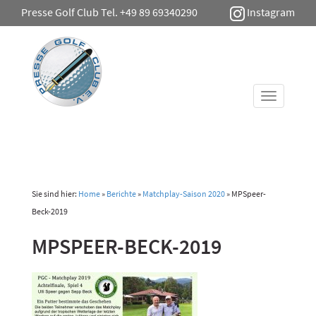
Presse Golf Club Tel. +49 89 69340290
Instagram
Toggle
navigati
Sie sind hier:
Home
»
Berichte
»
Matchplay-Saison 2020
»
MPSpeer-
Beck-2019
MPSPEER-BECK-2019