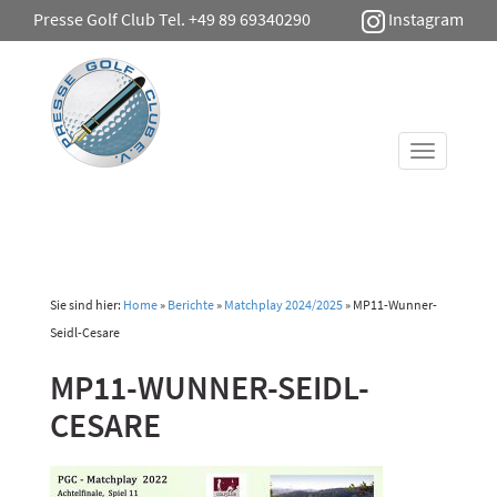
Presse Golf Club Tel. +49 89 69340290
Instagram
Toggle
navigati
Sie sind hier:
Home
»
Berichte
»
Matchplay 2024/2025
»
MP11-Wunner-
Seidl-Cesare
MP11-WUNNER-SEIDL-
CESARE