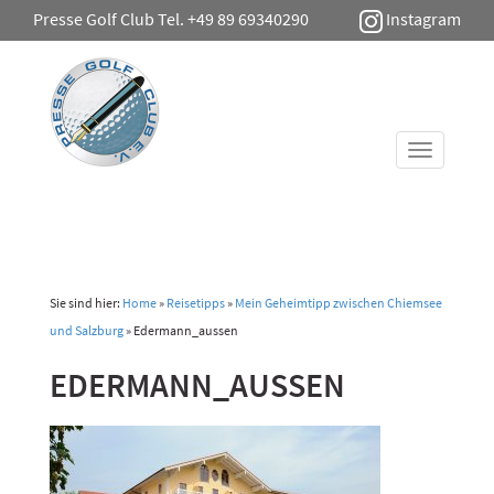
Presse Golf Club Tel. +49 89 69340290
Instagram
Toggle
navigati
Sie sind hier:
Home
»
Reisetipps
»
Mein Geheimtipp zwischen Chiemsee
und Salzburg
»
Edermann_aussen
EDERMANN_AUSSEN