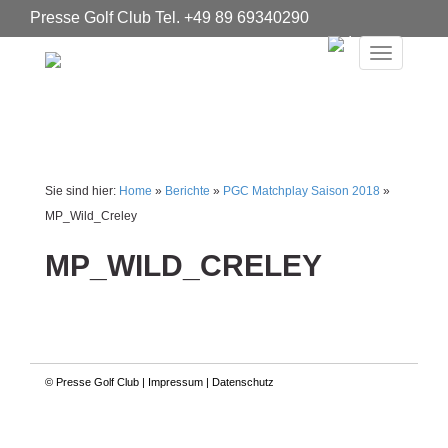
Presse Golf Club Tel. +49 89 69340290
Instagram
Toggle
navigat
Sie sind hier:
Home
»
Berichte
»
PGC Matchplay Saison 2018
»
MP_Wild_Creley
MP_WILD_CRELEY
© Presse Golf Club |
Impressum
|
Datenschutz