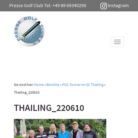
Presse Golf Club Tel. +49 89 69340290
Instagram
Toggle
navigati
Sie sind hier:
Home
»
Berichte
»
PGC-Turnier im GC Thailing
»
Thailing_220610
THAILING_220610