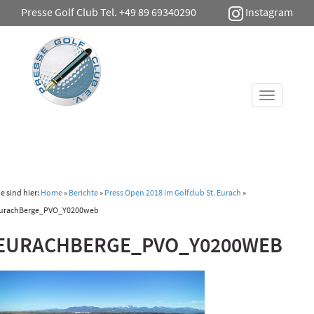
Presse Golf Club Tel. +49 89 69340290
Instagram
Toggle
navigati
ie sind hier:
Home
»
Berichte
»
Press Open 2018 im Golfclub St. Eurach
»
urachBerge_PVO_Y0200web
EURACHBERGE_PVO_Y0200WEB