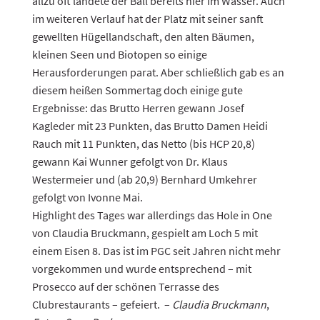
allzu oft landete der Ball bereits hier im Wasser. Auch
im weiteren Verlauf hat der Platz mit seiner sanft
gewellten Hügellandschaft, den alten Bäumen,
kleinen Seen und Biotopen so einige
Herausforderungen parat. Aber schließlich gab es an
diesem heißen Sommertag doch einige gute
Ergebnisse: das Brutto Herren gewann Josef
Kagleder mit 23 Punkten, das Brutto Damen Heidi
Rauch mit 11 Punkten, das Netto (bis HCP 20,8)
gewann Kai Wunner gefolgt von Dr. Klaus
Westermeier und (ab 20,9) Bernhard Umkehrer
gefolgt von Ivonne Mai.
Highlight des Tages war allerdings das Hole in One
von Claudia Bruckmann, gespielt am Loch 5 mit
einem Eisen 8. Das ist im PGC seit Jahren nicht mehr
vorgekommen und wurde entsprechend – mit
Prosecco auf der schönen Terrasse des
Clubrestaurants – gefeiert. –
Claudia Bruckmann
,