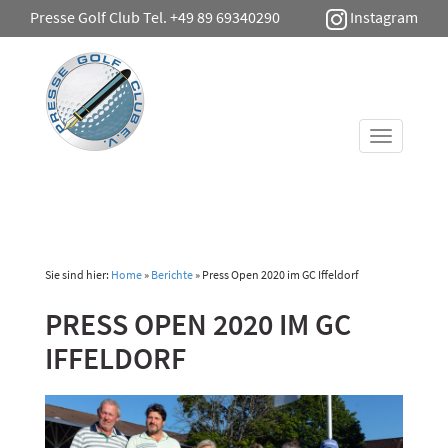
Presse Golf Club Tel. +49 89 69340290
Instagram
Toggle
navigati
Sie sind hier:
Home
»
Berichte
»
Press Open 2020 im GC Iffeldorf
PRESS OPEN 2020 IM GC
IFFELDORF