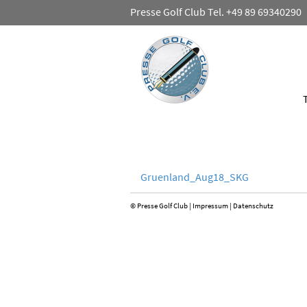
Presse Golf Club Tel. +49 89 69340290
Gruenland_Aug18_SKG
© Presse Golf Club |
Impressum
|
Datenschutz