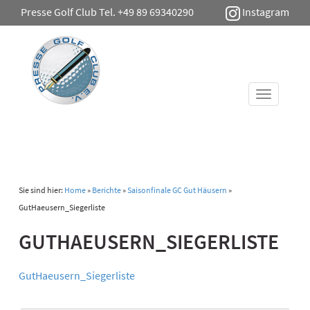
Presse Golf Club Tel. +49 89 69340290
Instagram
Toggle
navigati
Sie sind hier:
Home
»
Berichte
»
Saisonfinale GC Gut Häusern
»
GutHaeusern_Siegerliste
GUTHAEUSERN_SIEGERLISTE
GutHaeusern_Siegerliste