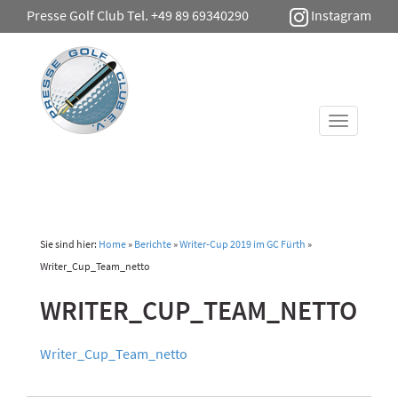
Presse Golf Club Tel. +49 89 69340290
Instagram
Toggle
navigati
Sie sind hier:
Home
»
Berichte
»
Writer-Cup 2019 im GC Fürth
»
Writer_Cup_Team_netto
WRITER_CUP_TEAM_NETTO
Writer_Cup_Team_netto