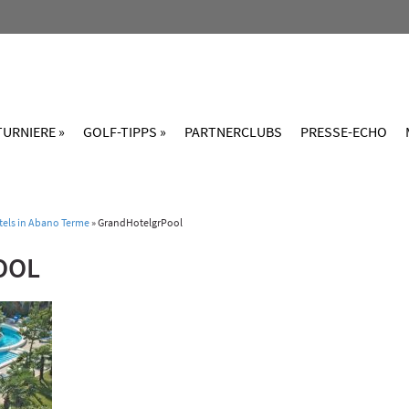
TURNIERE »
GOLF-TIPPS »
PARTNERCLUBS
PRESSE-ECHO
tels in Abano Terme
»
GrandHotelgrPool
OOL