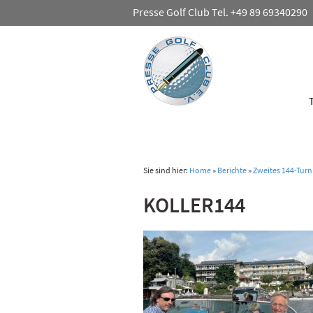
Presse Golf Club Tel. +49 89 69340290
Sie sind hier:
Home
»
Berichte
»
Zweites 144-Turn
KOLLER144