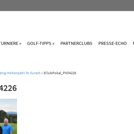
TURNIERE »
GOLF-TIPPS »
PARTNERCLUBS
PRESSE-ECHO
tzing-Hohenpähl-St. Eurach
»
3ClubPokal_PVO4226
4226