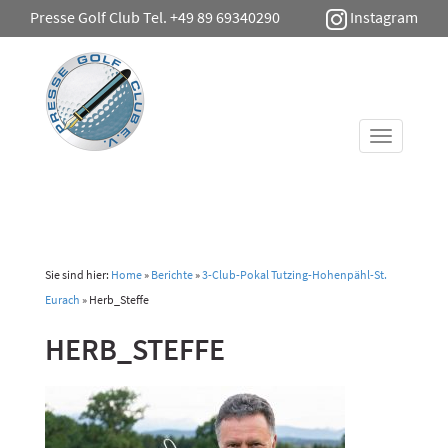
Presse Golf Club Tel. +49 89 69340290
Instagram
Toggle
navigati
Sie sind hier:
Home
»
Berichte
»
3-Club-Pokal Tutzing-Hohenpähl-St.
Eurach
»
Herb_Steffe
HERB_STEFFE