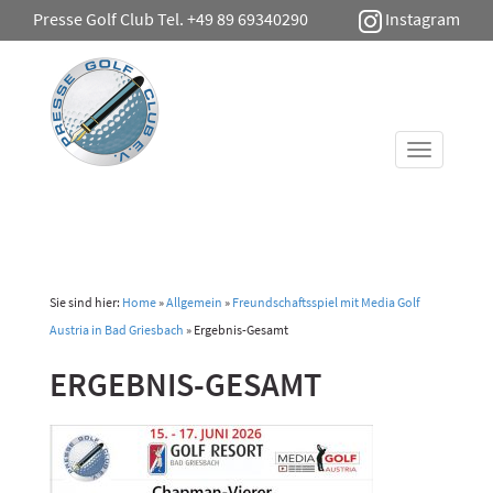
Presse Golf Club Tel. +49 89 69340290
Instagram
Toggle
navigati
Sie sind hier:
Home
»
Allgemein
»
Freundschaftsspiel mit Media Golf
Austria in Bad Griesbach
»
Ergebnis-Gesamt
ERGEBNIS-GESAMT