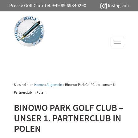
Presse Golf Club Tel. +49 89 69340290
Instagram
Toggle
navigati
Sie sind hier:
Home
»
Allgemein
»
Binowo Park Golf Club – unser 1.
Partnerclub in Polen
BINOWO PARK GOLF CLUB –
UNSER 1. PARTNERCLUB IN
POLEN