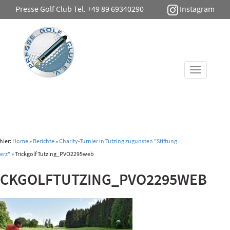
Presse Golf Club Tel. +49 89 69340290
Instagram
Toggle
navigati
 hier:
Home
»
Berichte
»
Charity-Turnier in Tutzing zugunsten "Stiftung
erz"
»
TrickgolfTutzing_PVO2295web
ICKGOLFTUTZING_PVO2295WEB