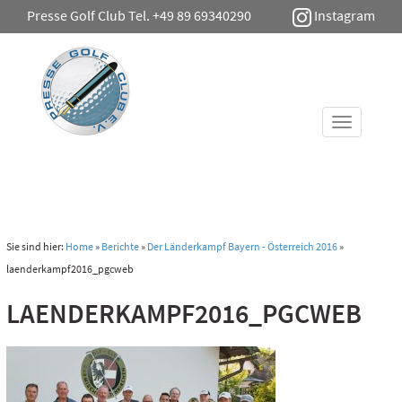
Presse Golf Club Tel. +49 89 69340290
Instagram
Toggle
navigati
Sie sind hier:
Home
»
Berichte
»
Der Länderkampf Bayern - Österreich 2016
»
laenderkampf2016_pgcweb
LAENDERKAMPF2016_PGCWEB