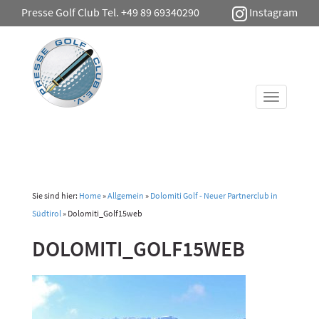
Presse Golf Club Tel. +49 89 69340290
Instagram
Toggle
navigati
Sie sind hier:
Home
»
Allgemein
»
Dolomiti Golf - Neuer Partnerclub in
Südtirol
»
Dolomiti_Golf15web
DOLOMITI_GOLF15WEB