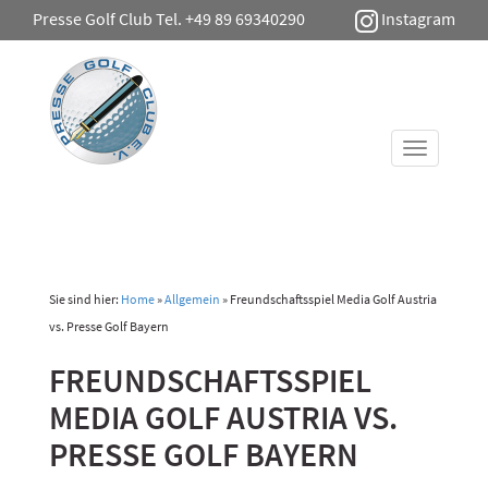
Presse Golf Club Tel. +49 89 69340290
Instagram
Toggle
navigati
Sie sind hier:
Home
»
Allgemein
»
Freundschaftsspiel Media Golf Austria
vs. Presse Golf Bayern
FREUNDSCHAFTSSPIEL
MEDIA GOLF AUSTRIA VS.
PRESSE GOLF BAYERN