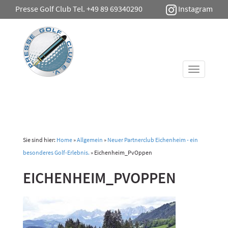
Presse Golf Club Tel. +49 89 69340290
Instagram
Toggle
navigati
Sie sind hier:
Home
»
Allgemein
»
Neuer Partnerclub Eichenheim - ein
besonderes Golf-Erlebnis.
»
Eichenheim_PvOppen
EICHENHEIM_PVOPPEN