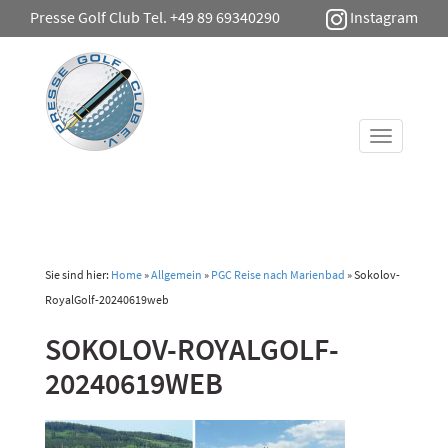
Presse Golf Club Tel. +49 89 69340290
Instagram
Toggle
navigati
Sie sind hier:
Home
»
Allgemein
»
PGC Reise nach Marienbad
»
Sokolov-
RoyalGolf-20240619web
SOKOLOV-ROYALGOLF-
20240619WEB