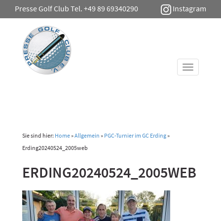
Presse Golf Club Tel. +49 89 69340290
Instagram
Toggle
navigati
Sie sind hier:
Home
»
Allgemein
»
PGC-Turnier im GC Erding
»
Erding20240524_2005web
ERDING20240524_2005WEB