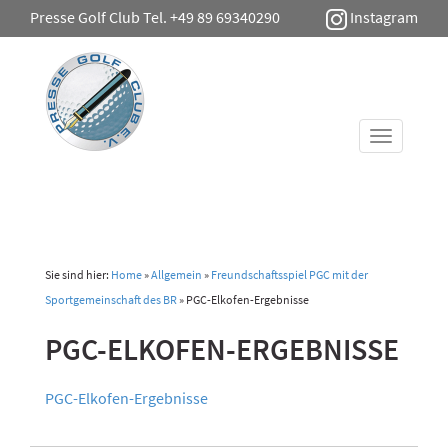
Presse Golf Club Tel. +49 89 69340290
Instagram
Toggle
navigati
Sie sind hier:
Home
»
Allgemein
»
Freundschaftsspiel PGC mit der
Sportgemeinschaft des BR
»
PGC-Elkofen-Ergebnisse
PGC-ELKOFEN-ERGEBNISSE
PGC-Elkofen-Ergebnisse