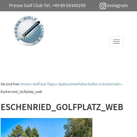
Presse Golf Club Tel. +49 89 69340290
Instagram
Toggle
navigati
Sie sind hier:
Home
»
Golfclub-Tipps
»
Spätsommerliches Golfen in Eschenried
»
Eschenried_Golfplatz_web
ESCHENRIED_GOLFPLATZ_WEB