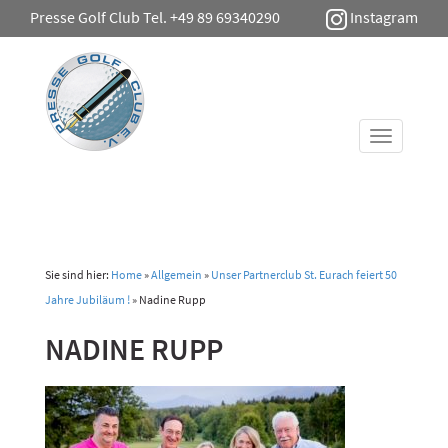
Presse Golf Club Tel. +49 89 69340290
Instagram
Toggle
navigati
Sie sind hier:
Home
»
Allgemein
»
Unser Partnerclub St. Eurach feiert 50
Jahre Jubiläum !
»
Nadine Rupp
NADINE RUPP