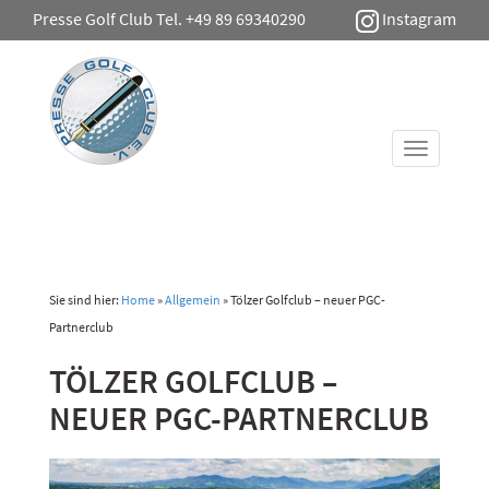
Presse Golf Club Tel. +49 89 69340290
Instagram
Toggle
navigati
Sie sind hier:
Home
»
Allgemein
»
Tölzer Golfclub – neuer PGC-
Partnerclub
TÖLZER GOLFCLUB –
NEUER PGC-PARTNERCLUB