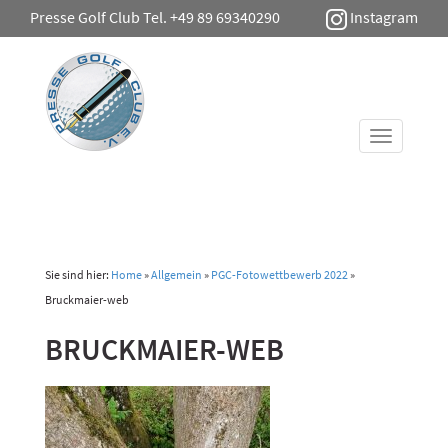
Presse Golf Club Tel. +49 89 69340290
Instagram
Toggle
navigati
Sie sind hier:
Home
»
Allgemein
»
PGC-Fotowettbewerb 2022
»
Bruckmaier-web
BRUCKMAIER-WEB